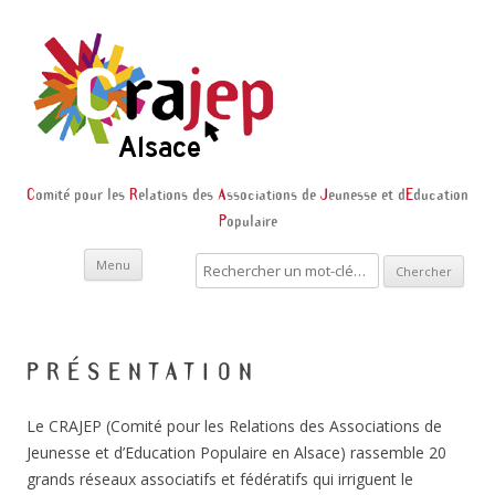
C
omité pour les
R
elations des
A
ssociations de
J
eunesse et d
E
ducation
P
opulaire
Skip to content
Recherche
Menu
:
PRÉSENTATION
Le CRAJEP (Comité pour les Relations des Associations de
Jeunesse et d’Education Populaire en Alsace) rassemble 20
grands réseaux associatifs et fédératifs qui irriguent le