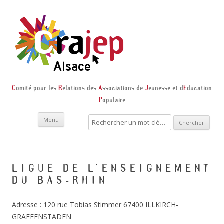
C
omité pour les
R
elations des
A
ssociations de
J
eunesse et d
E
ducation
P
opulaire
Skip to content
Recherche
Menu
:
LIGUE DE L’ENSEIGNEMENT
DU BAS-RHIN
Adresse : 120 rue Tobias Stimmer 67400 ILLKIRCH-
GRAFFENSTADEN